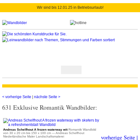
Wir sind bis 12.01.25 in Betriebsurlaub!
< vorherige Seite
|
nächste Seite >
631 Exklusive Romantik Wandbilder:
ab 36 €
Andreas Schelfhout A frozen waterway wit
Romantik Wandbild
von 30 x 20 cm bis 150 x 100 cm
— Andreas Schelfhout
vorherige Seite |
Niederländische Maler Landschaftsmalerei