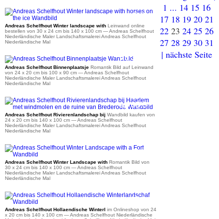
1
...
14
15
16
ab 41 €
17
18
19
20
21
Andreas Schelfhout Winter landscape with
Leinwand online
22
23
24
25
26
bestellen von 30 x 24 cm bis 140 x 100 cm
— Andreas Schelfhout
Niederländische Maler Landschaftsmalerei Andreas Schelfhout
27
28
29
30
31
Niederländische Mal
| nächste Seite
ab 35 €
Andreas Schelfhout Binnenplaatsje
Romantik Bild auf Leinwand
von 24 x 20 cm bis 100 x 90 cm
— Andreas Schelfhout
Niederländische Maler Landschaftsmalerei Andreas Schelfhout
Niederländische Mal
ab 35 €
Andreas Schelfhout Rivierenlandschap bij
Wandbild kaufen von
24 x 20 cm bis 140 x 100 cm
— Andreas Schelfhout
Niederländische Maler Landschaftsmalerei Andreas Schelfhout
Niederländische Mal
ab 41 €
Andreas Schelfhout Winter Landscape with
Romantik Bild von
30 x 24 cm bis 140 x 100 cm
— Andreas Schelfhout
Niederländische Maler Landschaftsmalerei Andreas Schelfhout
Niederländische Mal
ab 35 €
Andreas Schelfhout Hollaendische Winterl
im Onlineshop von 24
x 20 cm bis 140 x 100 cm
— Andreas Schelfhout Niederländische