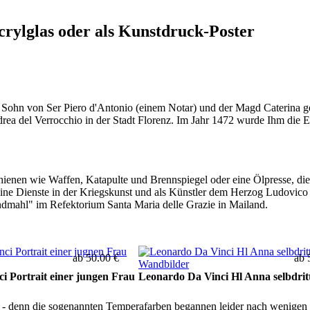
crylglas oder als Kunstdruck-Poster
r Sohn von Ser Piero d'Antonio (einem Notar) und der Magd Caterina 
rea del Verrocchio in der Stadt Florenz. Im Jahr 1472 wurde Ihm die E
chienen wie Waffen, Katapulte und Brennspiegel oder eine Ölpresse, di
eine Dienste in der Kriegskunst und als Künstler dem Herzog Ludovico
ndmahl" im Refektorium Santa Maria delle Grazie in Mailand.
ab 50.00 €
ab 
i Portrait einer jungen Frau
Leonardo Da Vinci Hl Anna selbdrit
- denn die sogenannten Temperafarben begannen leider nach wenigen Ja