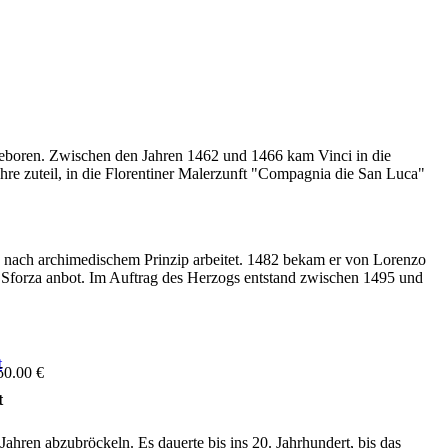
geboren. Zwischen den Jahren 1462 und 1466 kam Vinci in die
hre zuteil, in die Florentiner Malerzunft "Compagnia die San Luca"
e nach archimedischem Prinzip arbeitet. 1482 bekam er von Lorenzo
 Sforza anbot. Im Auftrag des Herzogs entstand zwischen 1495 und
50.00 €
t
hren abzubröckeln. Es dauerte bis ins 20. Jahrhundert, bis das