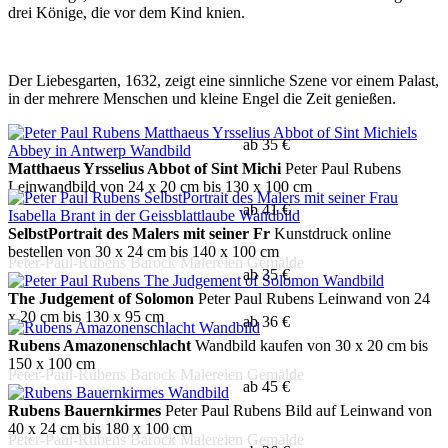
drei Könige, die vor dem Kind knien.
Der Liebesgarten, 1632, zeigt eine sinnliche Szene vor einem Palast,
in der mehrere Menschen und kleine Engel die Zeit genießen.
ab 35 €
Matthaeus Yrsselius Abbot of Sint Michi
Peter Paul Rubens
Leinwandbild von 24 x 20 cm bis 130 x 100 cm
ab 41 €
SelbstPortrait des Malers mit seiner Fr
Kunstdruck online
bestellen von 30 x 24 cm bis 140 x 100 cm
Peter-Paul-Rubens Barock Malereien Gemälde
ab 35 €
The Judgement of Solomon
Peter Paul Rubens Leinwand von 24
x 20 cm bis 130 x 95 cm
ab 36 €
Rubens Amazonenschlacht
Wandbild kaufen von 30 x 20 cm bis
150 x 100 cm
Peter-Paul-Rubens Barock Malereien Gemälde
ab 45 €
Rubens Bauernkirmes
Peter Paul Rubens Bild auf Leinwand von
40 x 24 cm bis 180 x 100 cm
Peter-Paul-Rubens Barock Malereien Gemälde