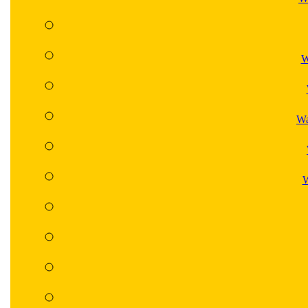
W
Wa
W