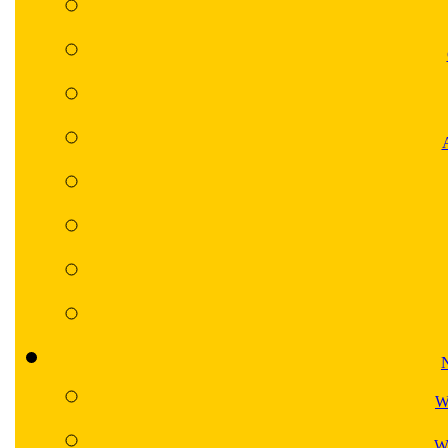
N
W
Wa