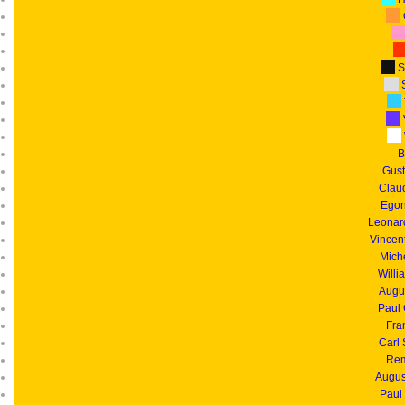
S
S
B
Gust
Clau
Egon
Leonar
Vincen
Mich
Willi
Augu
Paul
Fra
Carl
Rem
Augus
Paul