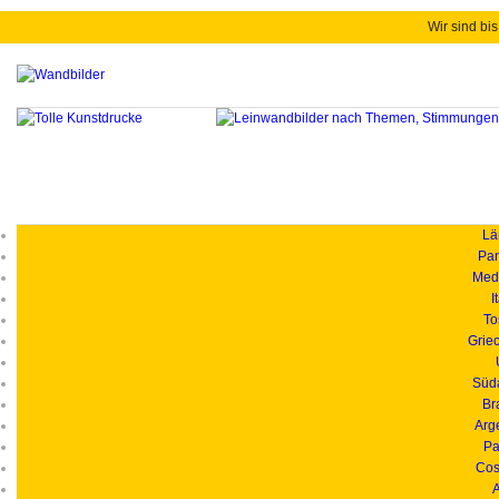
Wir sind bis
Länd
Pan
Medi
I
To
Grie
Süd
Br
Arg
Pa
Cos
A