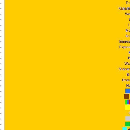
Th
Kanari
We
L
Mo
Ab
Impres
Expres
B
Was
Sonnen
B
Roma
Na
G
H