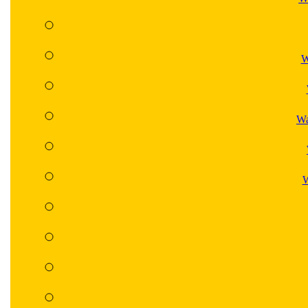
W
Wa
W