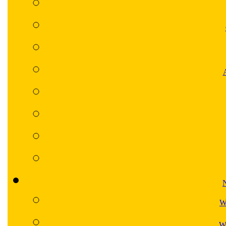
N
W
Wa