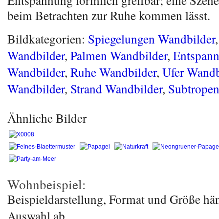
Entspannung förmlich greifbar; eine Szene,
beim Betrachten zur Ruhe kommen lässt.
Bildkategorien:
Spiegelungen Wandbilder
Wandbilder
,
Palmen Wandbilder
,
Entspan
Wandbilder
,
Ruhe Wandbilder
,
Ufer Wandb
Wandbilder
,
Strand Wandbilder
,
Subtropen
Ähnliche Bilder
Wohnbeispiel:
Beispieldarstellung, Format und Größe hä
Auswahl ab.