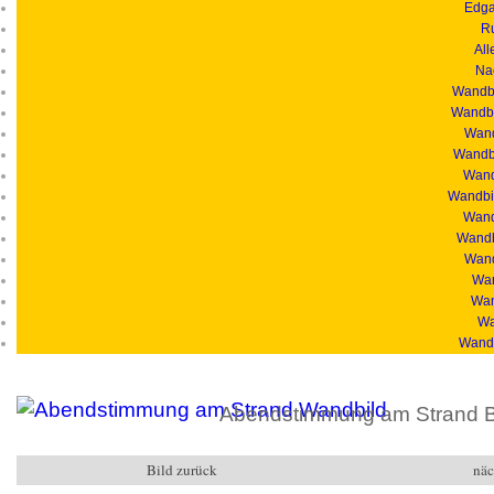
Edga
R
All
Na
Wandbi
Wandbi
Wand
Wandbi
Wandb
Wandbil
Wand
Wandb
Wand
Wan
Wan
Wa
Wandb
Abendstimmung am Strand B
Bild zurück
näc