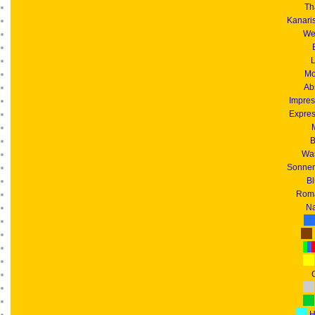
Th
Kanari
We
L
Mo
Ab
Impres
Expres
B
Was
Sonnen
B
Roma
Na
G
H