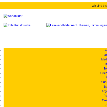
Wir sind bis
Länd
Pan
Medi
I
To
Grie
Süd
Br
Arg
Pa
Cos
A