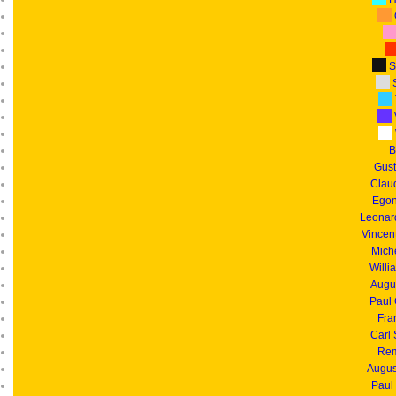
S
S
B
Gust
Clau
Egon
Leonar
Vincen
Mich
Willi
Augu
Paul
Fra
Carl
Rem
Augus
Paul