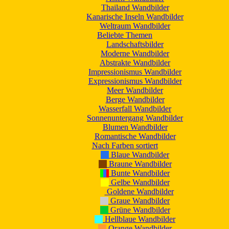
Thailand Wandbilder
Kanarische Inseln Wandbilder
Weltraum Wandbilder
Beliebte Themen
Landschaftsbilder
Moderne Wandbilder
Abstrakte Wandbilder
Impressionismus Wandbilder
Expressionismus Wandbilder
Meer Wandbilder
Berge Wandbilder
Wasserfall Wandbilder
Sonnenuntergang Wandbilder
Blumen Wandbilder
Romantische Wandbilder
Nach Farben sortiert
Blaue Wandbilder
Braune Wandbilder
Bunte Wandbilder
Gelbe Wandbilder
Goldene Wandbilder
Graue Wandbilder
Grüne Wandbilder
Hellblaue Wandbilder
Orange Wandbilder