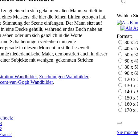
zeigt einen in sich gekehrten alten Mann, vertieft in
Wählen Sie
 eines Meisters, die hier die feinen Linien gezogen hat,
ie Stimmung der Szene einfangen. Der Mann sitzt auf
 in eine Decke gehüllt, während er das Buch nahe an
zu sehen oder um sich gänzlich in die Worte
Format:
 und Schattierungen verleihen ihm eine
30 x 2
er gerade in diesem Moment in stille Lesewelt
40 x 2
mte niederländische Maler, demonstriert auch in dieser
50 x 3
einer Subjekte mit wenigen, gekonnten Strichen
60 x 4
80 x 5
90 x 6
ustration Wandbilder
,
Zeichnungen Wandbilder
,
120 x 
cent-van-Gogh Wandbilder
,
130 x 
140 x 
150 x 
160 x 
170 x 
Sie möchte