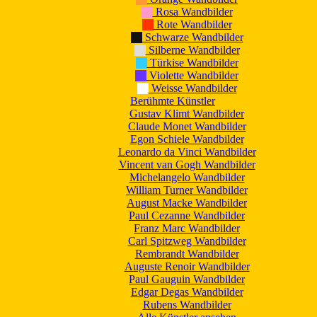
Rosa Wandbilder
Rote Wandbilder
Schwarze Wandbilder
Silberne Wandbilder
Türkise Wandbilder
Violette Wandbilder
Weisse Wandbilder
Berühmte Künstler
Gustav Klimt Wandbilder
Claude Monet Wandbilder
Egon Schiele Wandbilder
Leonardo da Vinci Wandbilder
Vincent van Gogh Wandbilder
Michelangelo Wandbilder
William Turner Wandbilder
August Macke Wandbilder
Paul Cezanne Wandbilder
Franz Marc Wandbilder
Carl Spitzweg Wandbilder
Rembrandt Wandbilder
Auguste Renoir Wandbilder
Paul Gauguin Wandbilder
Edgar Degas Wandbilder
Rubens Wandbilder