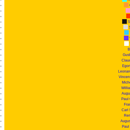
S
S
B
Gust
Clau
Egon
Leonar
Vincen
Mich
Willi
Augu
Paul
Fra
Carl
Rem
Augus
Paul