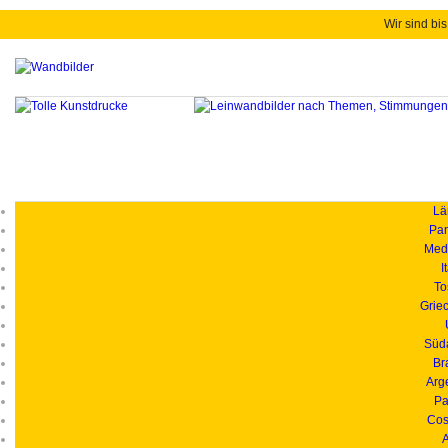
Wir sind bis
Länd
Pan
Medi
I
To
Grie
Süd
Br
Arg
Pa
Cos
A