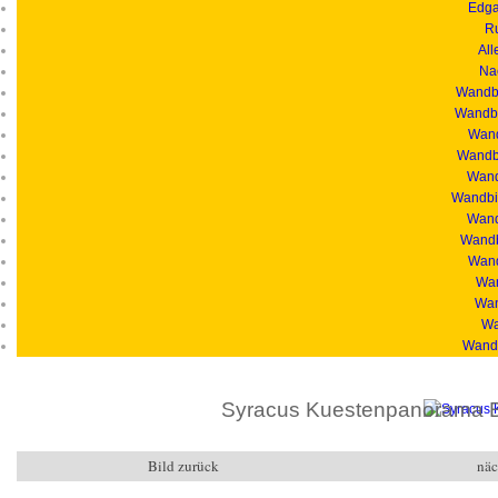
Edga
R
All
Na
Wandbi
Wandbi
Wand
Wandbi
Wandb
Wandbil
Wand
Wandb
Wand
Wan
Wan
Wa
Wandb
Syracus Kuestenpanorama B
Bild zurück
näc