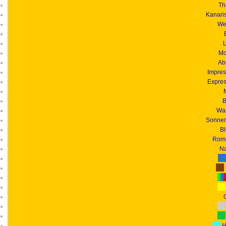
Th
Kanari
We
L
Mo
Ab
Impres
Expres
B
Was
Sonnen
B
Roma
Na
G
H