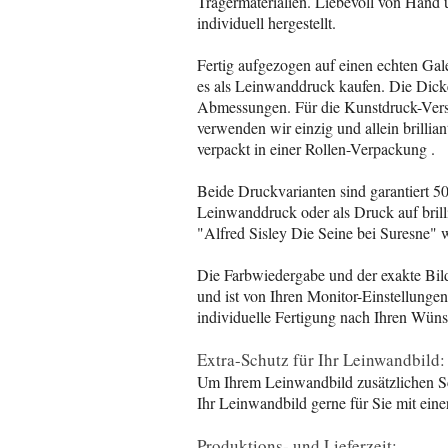
Trägermaterialien. Liebevoll von Hand 
individuell hergestellt.
Fertig aufgezogen auf einen echten Gal
es als Leinwanddruck kaufen. Die Dicke
Abmessungen. Für die Kunstdruck-Versi
verwenden wir einzig und allein brillia
verpackt in einer Rollen-Verpackung .
Beide Druckvarianten sind garantiert 5
Leinwanddruck oder als Druck auf brill
"Alfred Sisley Die Seine bei Suresne" 
Die Farbwiedergabe und der exakte Bil
und ist von Ihren Monitor-Einstellunge
individuelle Fertigung nach Ihren Wün
Extra-Schutz für Ihr Leinwandbild:
Um Ihrem Leinwandbild zusätzlichen Sc
Ihr Leinwandbild gerne für Sie mit eine
Produktions- und Lieferzeit: