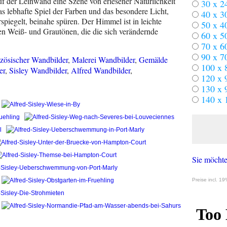
uf der Leinwand eine Szene von erlesener Natürlichkeit
30 x 2
s lebhafte Spiel der Farben und das besondere Licht,
40 x 3
spiegelt, beinahe spüren. Der Himmel ist in leichte
50 x 4
ten Weiß- und Grautönen, die die sich verändernde
60 x 5
70 x 6
90 x 7
zösischer Wandbilder
,
Malerei Wandbilder
,
Gemälde
100 x 
er
,
Sisley Wandbilder
,
Alfred Wandbilder
,
120 x 
130 x 
140 x 
Sie möchte
Preise incl. 1