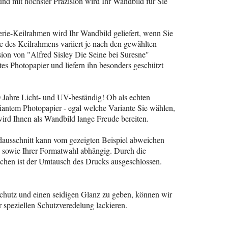
und mit höchster Präzision wird Ihr Wandbild für Sie
erie-Keilrahmen wird Ihr Wandbild geliefert, wenn Sie
 des Keilrahmens variiert je nach den gewählten
on von "Alfred Sisley Die Seine bei Suresne"
ntes Photopapier und liefern ihn besonders geschützt
0 Jahre Licht- und UV-beständig! Ob als echten
iantem Photopapier - egal welche Variante Sie wählen,
wird Ihnen als Wandbild lange Freude bereiten.
dausschnitt kann vom gezeigten Beispiel abweichen
n sowie Ihrer Formatwahl abhängig. Durch die
schen ist der Umtausch des Drucks ausgeschlossen.
hutz und einen seidigen Glanz zu geben, können wir
r speziellen Schutzveredelung lackieren.