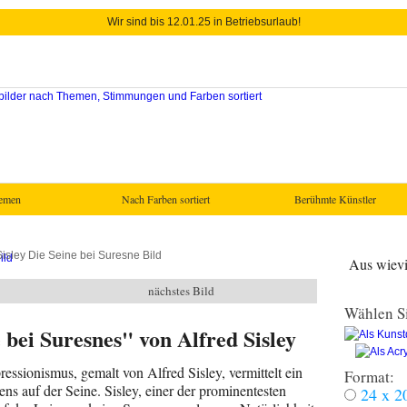
Wir sind bis 12.01.25 in Betriebsurlaub!
hemen
Nach Farben sortiert
Berühmte Künstler
Sisley Die Seine bei Suresne Bild
Aus wievie
nächstes Bild
Wählen Si
bei Suresnes" von Alfred Sisley
ssionismus, gemalt von Alfred Sisley, vermittelt ein
Format:
ens auf der Seine. Sisley, einer der prominentesten
24 x 2