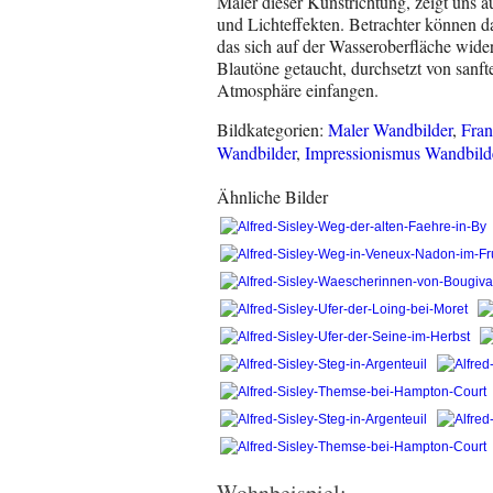
Maler dieser Kunstrichtung, zeigt uns a
und Lichteffekten. Betrachter können da
das sich auf der Wasseroberfläche wider
Blautöne getaucht, durchsetzt von sanf
Atmosphäre einfangen.
Bildkategorien:
Maler Wandbilder
,
Fran
Wandbilder
,
Impressionismus Wandbild
Ähnliche Bilder
Wohnbeispiel: