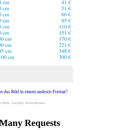
4 cm
41 €
0 cm
51 €
0 cm
66 €
0 cm
85 €
0 cm
110 €
0 cm
151 €
80 cm
170 €
90 cm
221 €
95 cm
348 €
100 cm
390 €
n das Bild in einem anderen Format?
9% MwSt. Zuzüglich Versandkosten: