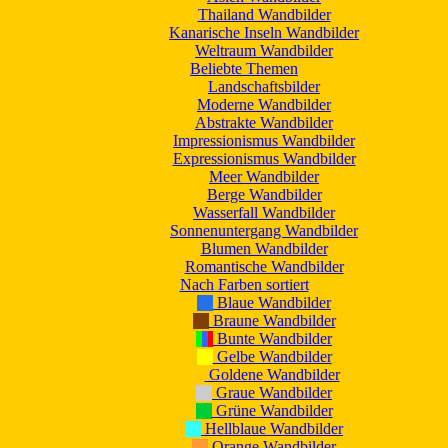
Thailand Wandbilder
Kanarische Inseln Wandbilder
Weltraum Wandbilder
Beliebte Themen
Landschaftsbilder
Moderne Wandbilder
Abstrakte Wandbilder
Impressionismus Wandbilder
Expressionismus Wandbilder
Meer Wandbilder
Berge Wandbilder
Wasserfall Wandbilder
Sonnenuntergang Wandbilder
Blumen Wandbilder
Romantische Wandbilder
Nach Farben sortiert
Blaue Wandbilder
Braune Wandbilder
Bunte Wandbilder
Gelbe Wandbilder
Goldene Wandbilder
Graue Wandbilder
Grüne Wandbilder
Hellblaue Wandbilder
Orange Wandbilder