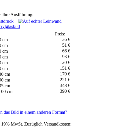
 Ihre Ausführung:
Preis:
36 €
0 cm
51 €
0 cm
66 €
0 cm
93 €
0 cm
120 €
0 cm
151 €
0 cm
170 €
80 cm
221 €
90 cm
348 €
95 cm
390 €
100 cm
n das Bild in einem anderen Format?
l. 19% MwSt. Zuzüglich Versandkosten: