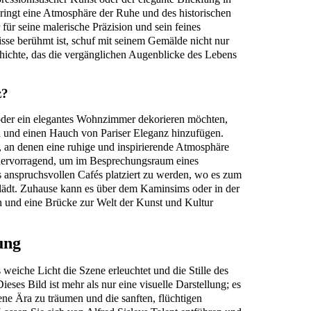
ringt eine Atmosphäre der Ruhe und des historischen
r für seine malerische Präzision und sein feines
nisse berühmt ist, schuf mit seinem Gemälde nicht nur
hichte, das die vergänglichen Augenblicke des Lebens
z?
oder ein elegantes Wohnzimmer dekorieren möchten,
 und einen Hauch von Pariser Eleganz hinzufügen.
e, an denen eine ruhige und inspirierende Atmosphäre
h hervorragend, um im Besprechungsraum eines
 anspruchsvollen Cafés platziert zu werden, wo es zum
dt. Zuhause kann es über dem Kaminsims oder in der
n und eine Brücke zur Welt der Kunst und Kultur
ung
weiche Licht die Szene erleuchtet und die Stille des
ieses Bild ist mehr als nur eine visuelle Darstellung; es
gene Ära zu träumen und die sanften, flüchtigen