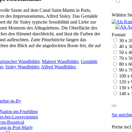
olle Szene auf dem Canal Saint-Martin in Paris,
Wählen Sie
ters des Impressionismus, Alfred Sisley. Das Gemälde
ert die für Sisley typische Sensibilität und Liebe zur
anen Moments des Alltagslebens. Die Oberfläche des
lches den Himmel durchbricht, und lässt die Farben der
Format:
nd aufleuchten. Zarte Pinselstriche fangen das
30 x 2
ben den Blick auf die angedockten Boote frei, die auf
40 x 3
50 x 4
70 x 5
zösischer Wandbilder
,
Malerei Wandbilder
,
Gemälde
80 x 6
er
,
Sisley Wandbilder
,
Alfred Wandbilder
,
90 x 7
100 x 
120 x 
130 x 
140 x 
Sie möchte
Preise inc