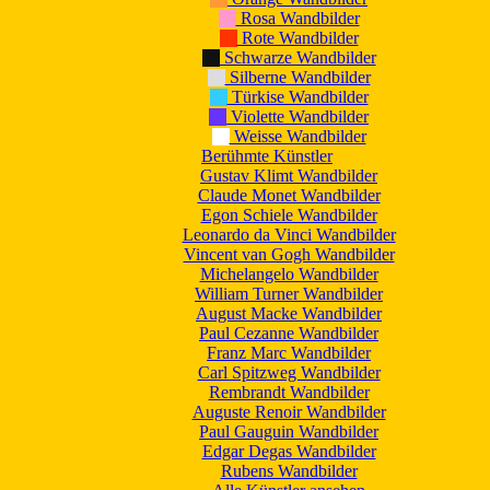
Rosa Wandbilder
Rote Wandbilder
Schwarze Wandbilder
Silberne Wandbilder
Türkise Wandbilder
Violette Wandbilder
Weisse Wandbilder
Berühmte Künstler
Gustav Klimt Wandbilder
Claude Monet Wandbilder
Egon Schiele Wandbilder
Leonardo da Vinci Wandbilder
Vincent van Gogh Wandbilder
Michelangelo Wandbilder
William Turner Wandbilder
August Macke Wandbilder
Paul Cezanne Wandbilder
Franz Marc Wandbilder
Carl Spitzweg Wandbilder
Rembrandt Wandbilder
Auguste Renoir Wandbilder
Paul Gauguin Wandbilder
Edgar Degas Wandbilder
Rubens Wandbilder