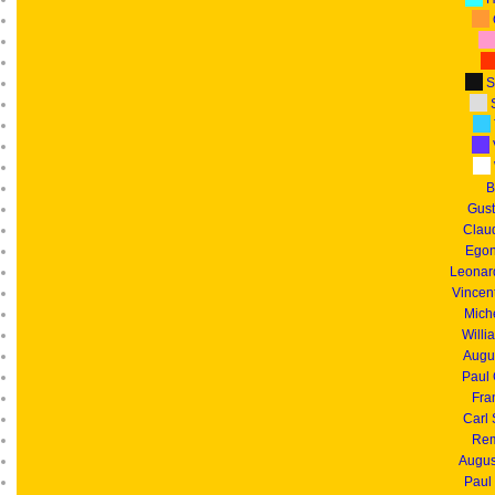
S
S
B
Gust
Clau
Egon
Leonar
Vincen
Mich
Willi
Augu
Paul
Fra
Carl
Rem
Augus
Paul