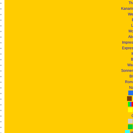
Th
Kanari
We
L
Mo
Ab
Impres
Expres
B
Was
Sonnen
B
Roma
Na
G
H