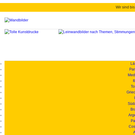
Wir sind bis
Länd
Pan
Medi
I
To
Grie
Süd
Br
Arg
Pa
Cos
A