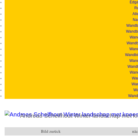
Edga
R
All
Na
Wandbi
Wandbi
Wand
Wandbi
Wandb
Wandbil
Wand
Wandb
Wand
Wan
Wan
Wa
Wandb
Andreas Schelfhout Winter landschap met kn
Bild zurück
näc