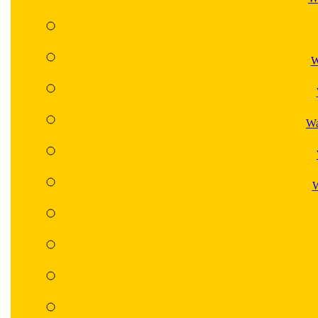
W
Wa
W