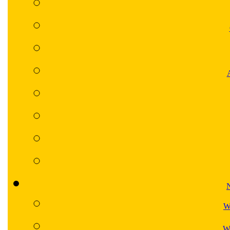
N
W
Wa