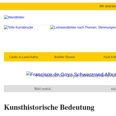
Wir sind bis
Länder & Landschaften
Beliebte Themen
Nach Farb
Francisco de Goya Schwarzrand Alb
Bild zurück
näc
Kunsthistorische Bedeutung