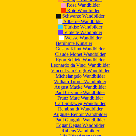
Rosa Wandbilder
Rote Wandbilder
Schwarze Wandbilder
Silberne Wandbilder
Türkise Wandbilder
Violette Wandbilder
Weisse Wandbilder
Berühmte Künstler
Gustav Klimt Wandbilder
Claude Monet Wandbilder
Egon Schiele Wandbilder
Leonardo da Vinci Wandbilder
Vincent van Gogh Wandbilder
Michelangelo Wandbilder
William Turner Wandbilder
August Macke Wandbilder
Paul Cezanne Wandbilder
Franz Marc Wandbilder
Carl Spitzweg Wandbilder
Rembrandt Wandbilder
Auguste Renoir Wandbilder
Paul Gauguin Wandbilder
Edgar Degas Wandbilder
Rubens Wandbilder