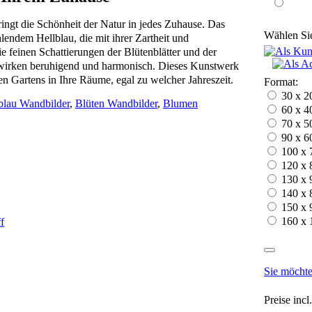
gt die Schönheit der Natur in jedes Zuhause. Das
Wählen Sie
hlendem Hellblau, die mit ihrer Zartheit und
ie feinen Schattierungen der Blütenblätter und der
wirken beruhigend und harmonisch. Dieses Kunstwerk
en Gartens in Ihre Räume, egal zu welcher Jahreszeit.
Format:
30 x 2
blau Wandbilder
,
Blüten Wandbilder
,
Blumen
60 x 4
70 x 5
90 x 6
100 x 
120 x 
130 x 
140 x 
150 x 
160 x 
Sie möchte
Preise inc