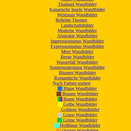
Thailand Wandbilder
Kanarische Inseln Wandbilder
Weltraum Wandbilder
Beliebte Themen
Landschaftsbilder
Moderne Wandbilder
Abstrakte Wandbilder
Impressionismus Wandbilder
Expressionismus Wandbilder
Meer Wandbilder
Berge Wandbilder
Wasserfall Wandbilder
Sonnenuntergang Wandbilder
Blumen Wandbilder
Romantische Wandbilder
Nach Farben sortiert
Blaue Wandbilder
Braune Wandbilder
Bunte Wandbilder
Gelbe Wandbilder
Goldene Wandbilder
Graue Wandbilder
Grüne Wandbilder
Hellblaue Wandbilder
Orange Wandbilder