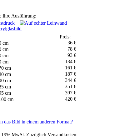
 Ihre Ausführung:
Preis:
36 €
0 cm
78 €
0 cm
93 €
0 cm
134 €
0 cm
161 €
70 cm
187 €
80 cm
344 €
90 cm
351 €
85 cm
397 €
95 cm
420 €
100 cm
n das Bild in einem anderen Format?
l. 19% MwSt. Zuzüglich Versandkosten: