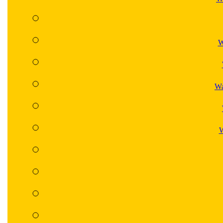
W
Wa
W