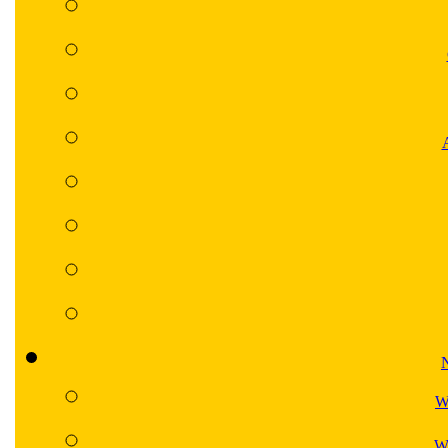
N
W
Wa