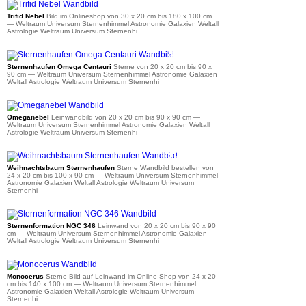
ab 36 €
Trifid Nebel
Bild im Onlineshop von 30 x 20 cm bis 180 x 100 cm
— Weltraum Universum Sternenhimmel Astronomie Galaxien Weltall
Astrologie Weltraum Universum Sternenhi
ab 34 €
Sternenhaufen Omega Centauri
Sterne von 20 x 20 cm bis 90 x
90 cm
— Weltraum Universum Sternenhimmel Astronomie Galaxien
Weltall Astrologie Weltraum Universum Sternenhi
ab 34 €
Omeganebel
Leinwandbild von 20 x 20 cm bis 90 x 90 cm
—
Weltraum Universum Sternenhimmel Astronomie Galaxien Weltall
Astrologie Weltraum Universum Sternenhi
ab 35 €
Weihnachtsbaum Sternenhaufen
Sterne Wandbild bestellen von
24 x 20 cm bis 100 x 90 cm
— Weltraum Universum Sternenhimmel
Astronomie Galaxien Weltall Astrologie Weltraum Universum
Sternenhi
ab 34 €
Sternenformation NGC 346
Leinwand von 20 x 20 cm bis 90 x 90
cm
— Weltraum Universum Sternenhimmel Astronomie Galaxien
Weltall Astrologie Weltraum Universum Sternenhi
ab 35 €
Monocerus
Sterne Bild auf Leinwand im Online Shop von 24 x 20
cm bis 140 x 100 cm
— Weltraum Universum Sternenhimmel
Astronomie Galaxien Weltall Astrologie Weltraum Universum
Sternenhi