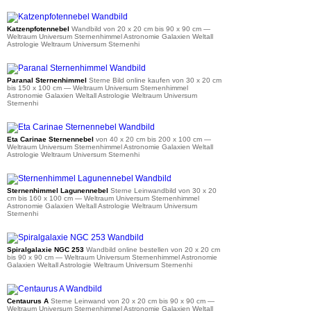
ab 34 €
Katzenpfotennebel
Wandbild von 20 x 20 cm bis 90 x 90 cm
—
Weltraum Universum Sternenhimmel Astronomie Galaxien Weltall
Astrologie Weltraum Universum Sternenhi
ab 36 €
Paranal Sternenhimmel
Sterne Bild online kaufen von 30 x 20 cm
bis 150 x 100 cm
— Weltraum Universum Sternenhimmel
Astronomie Galaxien Weltall Astrologie Weltraum Universum
Sternenhi
ab 39 €
Eta Carinae Sternennebel
von 40 x 20 cm bis 200 x 100 cm
—
Weltraum Universum Sternenhimmel Astronomie Galaxien Weltall
Astrologie Weltraum Universum Sternenhi
ab 36 €
Sternenhimmel Lagunennebel
Sterne Leinwandbild von 30 x 20
cm bis 160 x 100 cm
— Weltraum Universum Sternenhimmel
Astronomie Galaxien Weltall Astrologie Weltraum Universum
Sternenhi
ab 34 €
Spiralgalaxie NGC 253
Wandbild online bestellen von 20 x 20 cm
bis 90 x 90 cm
— Weltraum Universum Sternenhimmel Astronomie
Galaxien Weltall Astrologie Weltraum Universum Sternenhi
ab 34 €
Centaurus A
Sterne Leinwand von 20 x 20 cm bis 90 x 90 cm
—
Weltraum Universum Sternenhimmel Astronomie Galaxien Weltall