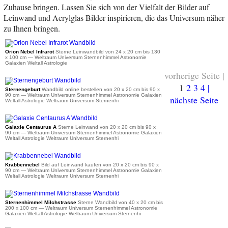
Zuhause bringen. Lassen Sie sich von der Vielfalt der Bilder auf
Leinwand und Acrylglas Bilder inspirieren, die das Universum näher
zu Ihnen bringen.
ab 35 €
Orion Nebel Infrarot
Sterne Leinwandbild von 24 x 20 cm bis 130
x 100 cm
— Weltraum Universum Sternenhimmel Astronomie
Galaxien Weltall Astrologie
vorherige Seite |
ab 34 €
1
2
3
4
|
Sternengeburt
Wandbild online bestellen von 20 x 20 cm bis 90 x
90 cm
— Weltraum Universum Sternenhimmel Astronomie Galaxien
nächste Seite
Weltall Astrologie Weltraum Universum Sternenhi
ab 34 €
Galaxie Centaurus A
Sterne Leinwand von 20 x 20 cm bis 90 x
90 cm
— Weltraum Universum Sternenhimmel Astronomie Galaxien
Weltall Astrologie Weltraum Universum Sternenhi
ab 34 €
Krabbennebel
Bild auf Leinwand kaufen von 20 x 20 cm bis 90 x
90 cm
— Weltraum Universum Sternenhimmel Astronomie Galaxien
Weltall Astrologie Weltraum Universum Sternenhi
ab 39 €
Sternenhimmel Milchstrasse
Sterne Wandbild von 40 x 20 cm bis
200 x 100 cm
— Weltraum Universum Sternenhimmel Astronomie
Galaxien Weltall Astrologie Weltraum Universum Sternenhi