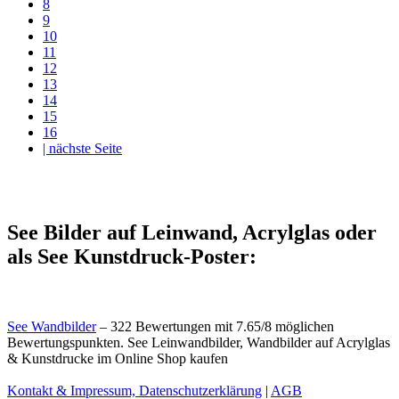
8
9
10
11
12
13
14
15
16
| nächste Seite
See Bilder auf Leinwand, Acrylglas oder
als See Kunstdruck-Poster:
See Wandbilder
–
322
Bewertungen mit
7.65
/
8
möglichen
Bewertungspunkten.
See Leinwandbilder, Wandbilder auf Acrylglas
& Kunstdrucke im Online Shop kaufen
Kontakt & Impressum, Datenschutzerklärung
|
AGB