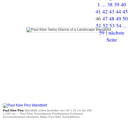
1
...
38
39
40
41
42
43
44
45
46
47
48
49
50
51
52
53
54
...
59
| nächste
Seite
ab 45 €
Paul Klee Pinz
Wandbild online bestellen von 40 x 24 cm bis 180
x 100 cm
— Paul Klee Surrealismus Primitivismus Kubismus
Konstruktivismus Deutsche Maler Paul Klee Surrealismus