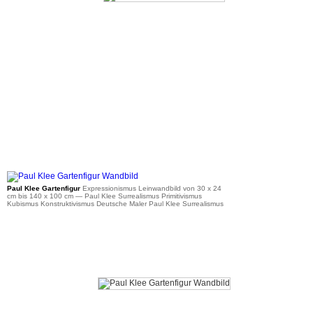
ab 41 €
Paul Klee Gartenfigur
Expressionismus Leinwandbild von 30 x 24
cm bis 140 x 100 cm
— Paul Klee Surrealismus Primitivismus
Kubismus Konstruktivismus Deutsche Maler Paul Klee Surrealismus