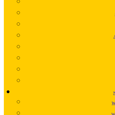
N
W
Wa