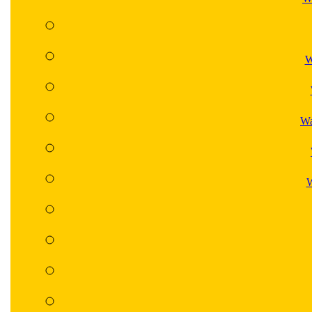
W
Wa
W