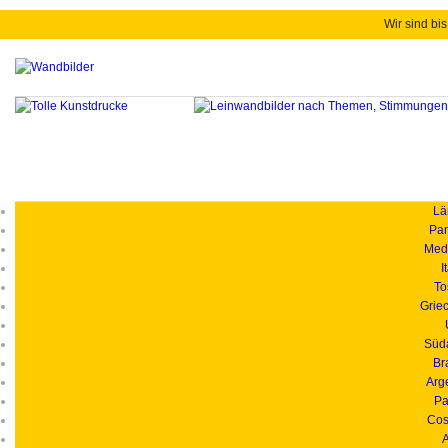
Wir sind bis
Länd
Pan
Medi
I
To
Grie
Süd
Br
Arg
Pa
Cos
A