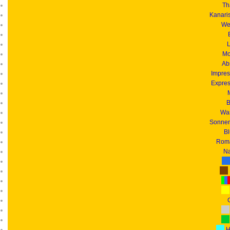
Th
Kanari
We
L
Mo
Ab
Impres
Expres
B
Was
Sonnen
B
Roma
Na
G
H