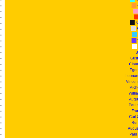
S
S
B
Gust
Clau
Egon
Leonar
Vincen
Mich
Willi
Augu
Paul
Fra
Carl
Rem
Augus
Paul