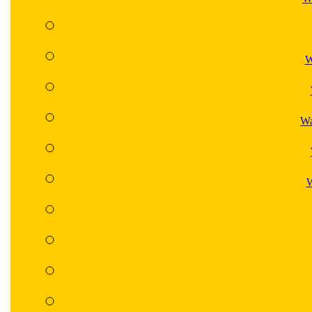
W
Wa
W