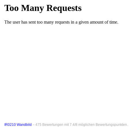
IR0210 Wandbild
–
475
Bewertungen mit
7.4
/
8
möglichen Bewertungspunkten.