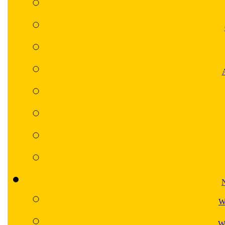
N
W
Wa