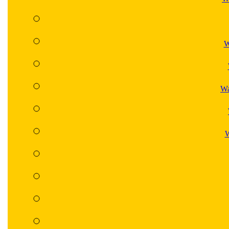
W
Wa
W