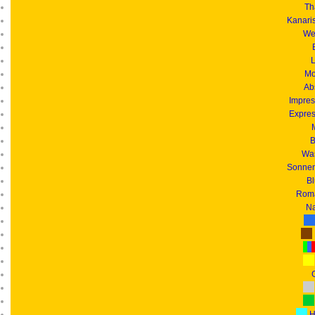
Th
Kanari
We
L
Mo
Ab
Impres
Expres
B
Was
Sonnen
B
Roma
Na
G
H