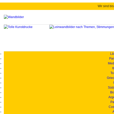
Wir sind bis
Länd
Pan
Medi
I
To
Grie
Süd
Br
Arg
Pa
Cos
A