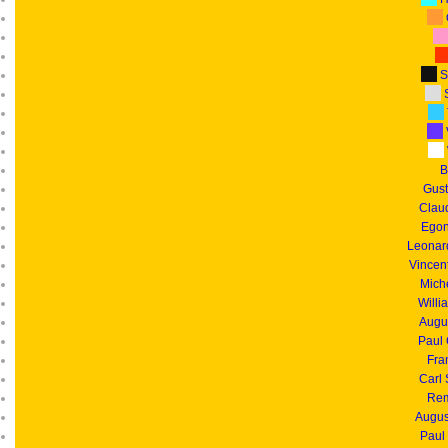
S
S
B
Gust
Clau
Egon
Leonar
Vincen
Mich
Willi
Augu
Paul
Fra
Carl
Rem
Augus
Paul