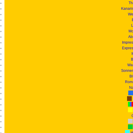
Th
Kanari
We
L
Mo
Ab
Impres
Expres
B
Was
Sonnen
B
Roma
Na
G
H