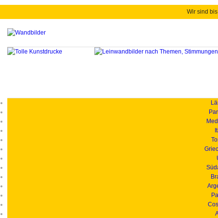
Wir sind bis
Länd
Pan
Medi
I
To
Grie
Süd
Br
Arg
Pa
Cos
A