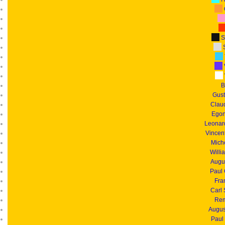
S
S
B
Gust
Clau
Egon
Leonar
Vincen
Mich
Willi
Augu
Paul
Fra
Carl
Rem
Augus
Paul