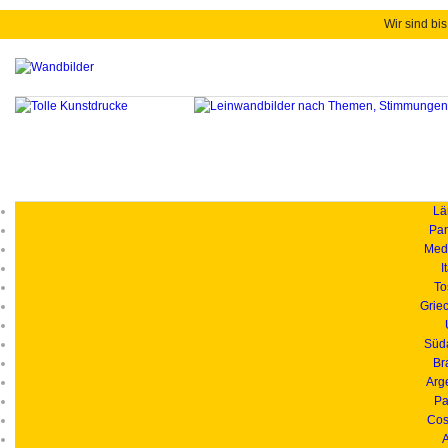
Wir sind bis
Länd
Pan
Medi
I
To
Grie
Süd
Br
Arg
Pa
Cos
A