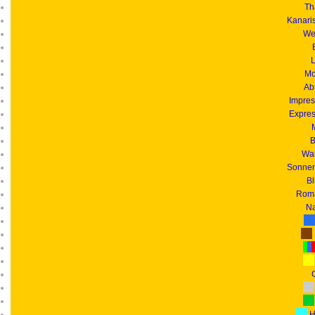
Th
Kanari
We
L
Mo
Ab
Impres
Expres
B
Was
Sonnen
B
Roma
Na
G
H