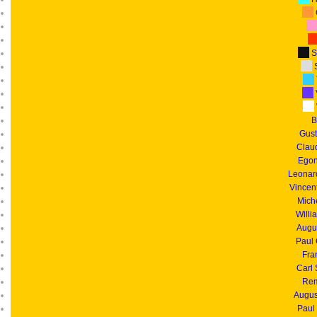
S
S
B
Gust
Clau
Egon
Leonar
Vincen
Mich
Willi
Augu
Paul
Fra
Carl
Rem
Augus
Paul