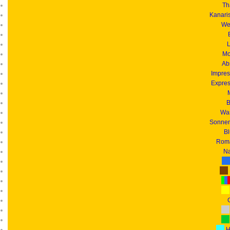
Th
Kanari
We
L
Mo
Ab
Impres
Expres
B
Was
Sonnen
B
Roma
Na
G
H