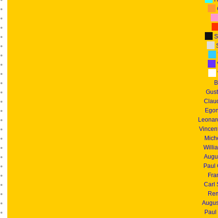
S
S
B
Gust
Clau
Egon
Leonar
Vincen
Mich
Willi
Augu
Paul
Fra
Carl
Rem
Augus
Paul