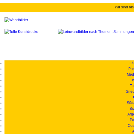
Wir sind bis
Länd
Pan
Medi
I
To
Grie
Süd
Br
Arg
Pa
Cos
A