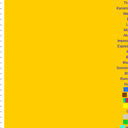
Th
Kanari
We
L
Mo
Ab
Impres
Expres
B
Was
Sonnen
B
Roma
Na
G
H