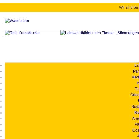
Wir sind bis
Länd
Pan
Medi
I
To
Grie
Süd
Br
Arg
Pa
Cos
A