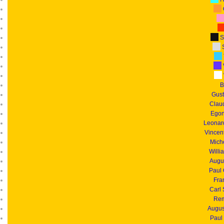
S
S
B
Gust
Clau
Egon
Leonar
Vincen
Mich
Willi
Augu
Paul
Fra
Carl
Rem
Augus
Paul