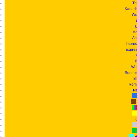
Th
Kanari
We
L
Mo
Ab
Impres
Expres
B
Was
Sonnen
B
Roma
Na
G
H