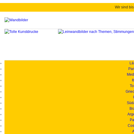
Wir sind bis
Länd
Pan
Medi
I
To
Grie
Süd
Br
Arg
Pa
Cos
A