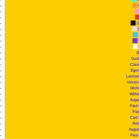
S
S
B
Gust
Clau
Egon
Leonar
Vincen
Mich
Willi
Augu
Paul
Fra
Carl
Rem
Augus
Paul