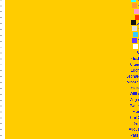
S
S
B
Gust
Clau
Egon
Leonar
Vincen
Mich
Willi
Augu
Paul
Fra
Carl
Rem
Augus
Paul