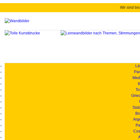
Wir sind bis
Länd
Pan
Medi
I
To
Grie
Süd
Br
Arg
Pa
Cos
A