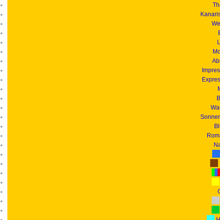
Th
Kanari
We
L
Mo
Ab
Impres
Expres
B
Was
Sonnen
B
Roma
Na
G
H