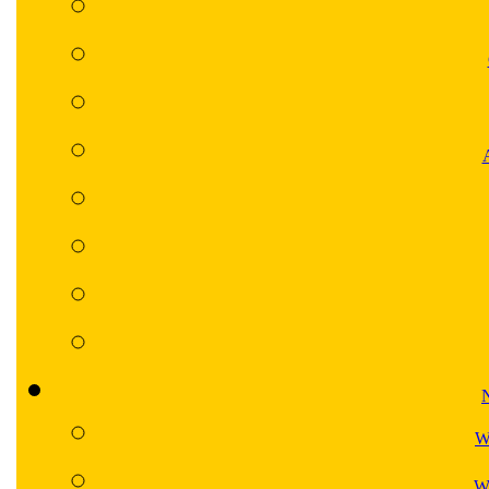
N
W
Wa