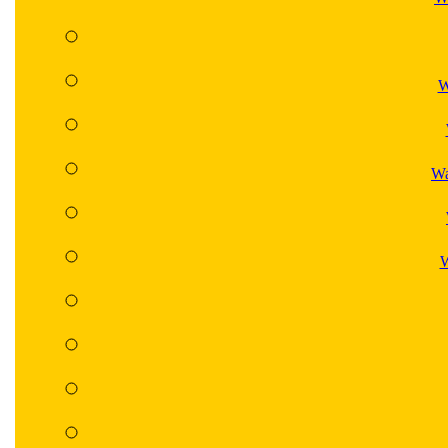
W
Wa
W