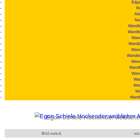
Edga
R
All
Na
Wandbi
Wandbi
Wand
Wandbi
Wandb
Wandbil
Wand
Wandb
Wand
Wan
Wan
Wa
Wandb
Egon Schiele Hockender weiblicher
Bild zurück
näc