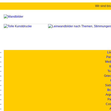
Wir sind bis
Länd
Pan
Medi
I
To
Grie
Süd
Br
Arg
Pa
Cos
A