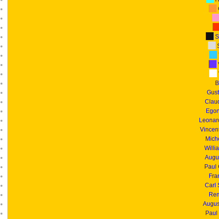
S
S
B
Gust
Clau
Egon
Leonar
Vincen
Mich
Willi
Augu
Paul
Fra
Carl
Rem
Augus
Paul