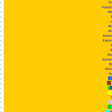
Th
Kanari
We
L
Mo
Ab
Impres
Expres
B
Was
Sonnen
B
Roma
Na
G
H