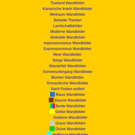
Thailand Wandbilder
Kanarische Inseln Wandbilder
Weltraum Wandbilder
Beliebte Themen
Landschaftsbilder
Moderne Wandbilder
Abstrakte Wandbilder
Impressionismus Wandbilder
Expressionismus Wandbilder
Meer Wandbilder
Berge Wandbilder
Wasserfall Wandbilder
Sonnenuntergang Wandbilder
Blumen Wandbilder
Romantische Wandbilder
Nach Farben sortiert
Blaue Wandbilder
Braune Wandbilder
Bunte Wandbilder
Gelbe Wandbilder
Goldene Wandbilder
Graue Wandbilder
Grüne Wandbilder
Hellblaue Wandbilder