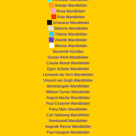
Orange Wandbilder
Rosa Wandbilder
Rote Wandbilder
Schwarze Wandbilder
Silberne Wandbilder
Türkise Wandbilder
Violette Wandbilder
Weisse Wandbilder
Berühmte Künstler
Gustav Klimt Wandbilder
Claude Monet Wandbilder
Egon Schiele Wandbilder
Leonardo da Vinci Wandbilder
Vincent van Gogh Wandbilder
Michelangelo Wandbilder
William Turner Wandbilder
August Macke Wandbilder
Paul Cezanne Wandbilder
Franz Marc Wandbilder
Carl Spitzweg Wandbilder
Rembrandt Wandbilder
Auguste Renoir Wandbilder
Paul Gauguin Wandbilder