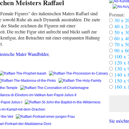
schen Meisters Raffael
emale Figures" des italienischen Malers Raffael sind
Format:
ose sowohl Ruhe als auch Dynamik ausstrahlen. Die zarte
30 x 2
er Studie zeichnen die Figuren mit einer
40 x 2
. Die rechte Figur sitzt aufrecht und blickt sanft zur
50 x 3
ckenfigur, den Betrachter mit einer entspannten Haltung
60 x 4
t.
70 x 5
90 x 6
lienische Maler Wandbilder
,
100 x 
120 x 
130 x 
140 x 
150 x 
160 x 
Sie möchte