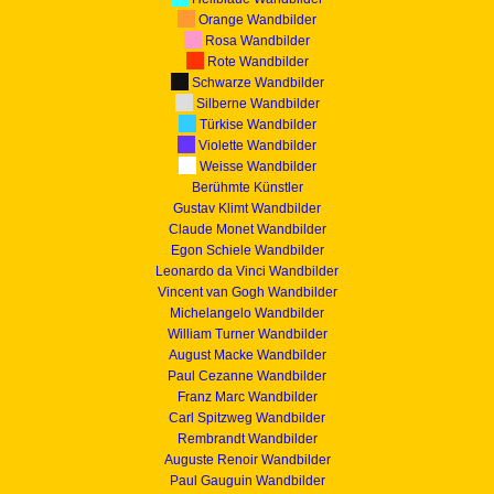
Orange Wandbilder
Rosa Wandbilder
Rote Wandbilder
Schwarze Wandbilder
Silberne Wandbilder
Türkise Wandbilder
Violette Wandbilder
Weisse Wandbilder
Berühmte Künstler
Gustav Klimt Wandbilder
Claude Monet Wandbilder
Egon Schiele Wandbilder
Leonardo da Vinci Wandbilder
Vincent van Gogh Wandbilder
Michelangelo Wandbilder
William Turner Wandbilder
August Macke Wandbilder
Paul Cezanne Wandbilder
Franz Marc Wandbilder
Carl Spitzweg Wandbilder
Rembrandt Wandbilder
Auguste Renoir Wandbilder
Paul Gauguin Wandbilder