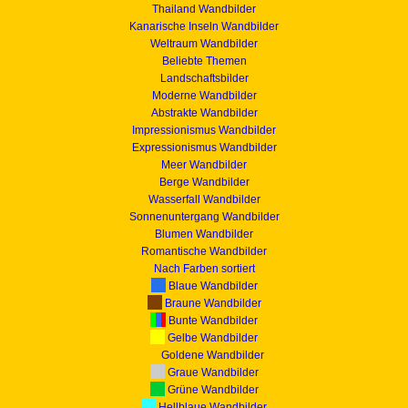
Thailand Wandbilder
Kanarische Inseln Wandbilder
Weltraum Wandbilder
Beliebte Themen
Landschaftsbilder
Moderne Wandbilder
Abstrakte Wandbilder
Impressionismus Wandbilder
Expressionismus Wandbilder
Meer Wandbilder
Berge Wandbilder
Wasserfall Wandbilder
Sonnenuntergang Wandbilder
Blumen Wandbilder
Romantische Wandbilder
Nach Farben sortiert
Blaue Wandbilder
Braune Wandbilder
Bunte Wandbilder
Gelbe Wandbilder
Goldene Wandbilder
Graue Wandbilder
Grüne Wandbilder
Hellblaue Wandbilder