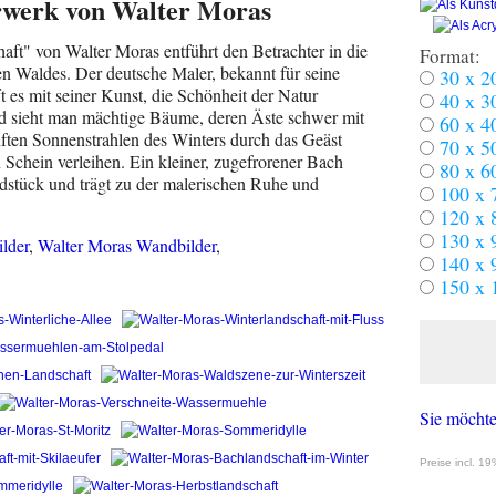
erwerk von Walter Moras
ft" von Walter Moras entführt den Betrachter in die
Format:
ten Waldes. Der deutsche Maler, bekannt für seine
30 x 2
t es mit seiner Kunst, die Schönheit der Natur
40 x 3
ld sieht man mächtige Bäume, deren Äste schwer mit
60 x 4
ften Sonnenstrahlen des Winters durch das Geäst
70 x 5
chein verleihen. Ein kleiner, zugefrorener Bach
80 x 6
ldstück und trägt zu der malerischen Ruhe und
100 x 
120 x 
130 x 
lder
,
Walter Moras Wandbilder
,
140 x 
150 x 
Sie möchte
Preise incl. 1