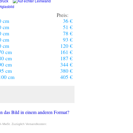
Preis:
0 cm
36 €
0 cm
51 €
0 cm
78 €
0 cm
93 €
0 cm
120 €
70 cm
161 €
80 cm
187 €
90 cm
344 €
95 cm
380 €
100 cm
405 €
n das Bild in einem anderen Format?
9% MwSt. Zuzüglich Versandkosten: