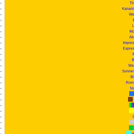
Th
Kanari
We
L
Mo
Ab
Impres
Expres
B
Was
Sonnen
B
Roma
Na
G
H