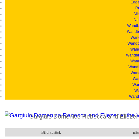
Edga
R
All
Na
Wandbi
Wandbi
Wand
Wandbi
Wandb
Wandbil
Wand
Wandb
Wand
Wan
Wan
Wa
Wandb
Gargiulo Domenico Rebecca and Eliezer a
Bild zurück
näc