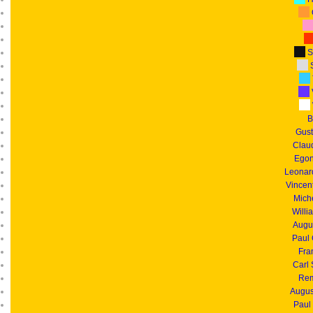
S
S
B
Gust
Clau
Egon
Leonar
Vincen
Mich
Willi
Augu
Paul
Fra
Carl
Rem
Augus
Paul