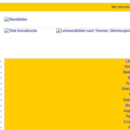
Wir sind bis
Länd
Pan
Medi
I
To
Grie
Süd
Br
Arg
Pa
Cos
A