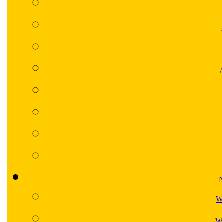
N
W
Wa