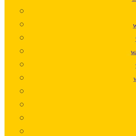
W
Wa
W