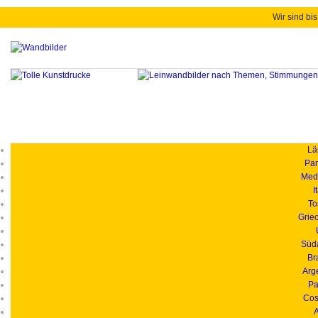
Wir sind bis
Länd
Pan
Medi
I
To
Grie
Süd
Br
Arg
Pa
Cos
A