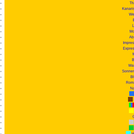
Th
Kanari
We
L
Mo
Ab
Impres
Expres
B
Was
Sonnen
B
Roma
Na
G
H