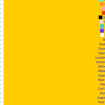
S
S
B
Gust
Clau
Egon
Leonar
Vincen
Mich
Willi
Augu
Paul
Fra
Carl
Rem
Augus
Paul