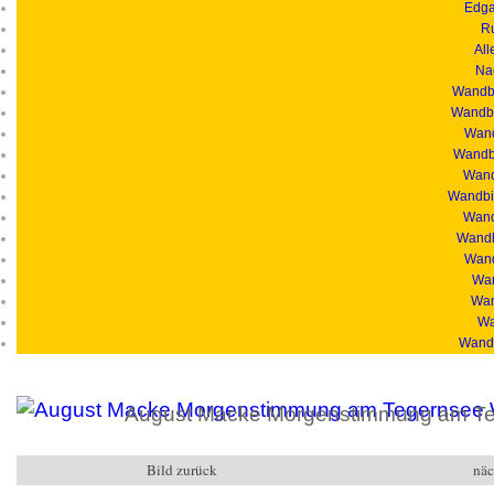
Edga
R
All
Na
Wandbi
Wandbi
Wand
Wandbi
Wandb
Wandbil
Wand
Wandb
Wand
Wan
Wan
Wa
Wandb
August Macke Morgenstimmung am Te
Bild zurück
näc