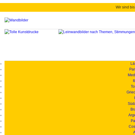
Wir sind bis
Länd
Pan
Medi
I
To
Grie
Süd
Br
Arg
Pa
Cos
A