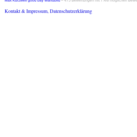
Max Kurzweil good bay Wandbild
–
475
Bewertungen mit
7.4
/
8
möglichen Bewe
Kontakt & Impressum, Datenschutzerklärung