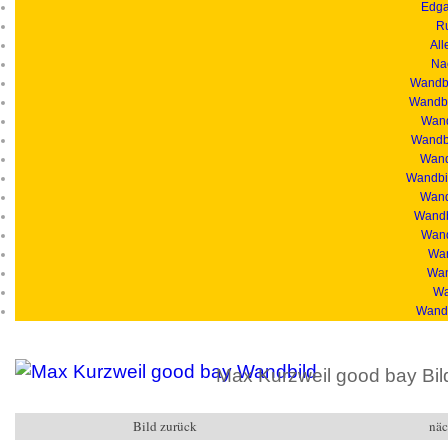
Edga
R
All
Na
Wandbi
Wandbi
Wand
Wandbi
Wandb
Wandbil
Wand
Wandb
Wand
Wan
Wan
Wa
Wandb
Max Kurzweil good bay Bil
Bild zurück
näc