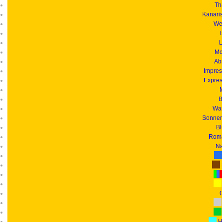
Th
Kanari
We
L
Mo
Ab
Impres
Expres
B
Was
Sonnen
B
Roma
Na
G
H