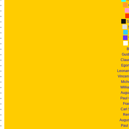
S
S
B
Gust
Clau
Egon
Leonar
Vincen
Mich
Willi
Augu
Paul
Fra
Carl
Rem
Augus
Paul