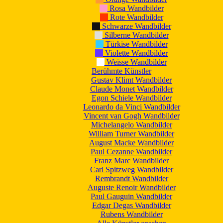
Rosa Wandbilder
Rote Wandbilder
Schwarze Wandbilder
Silberne Wandbilder
Türkise Wandbilder
Violette Wandbilder
Weisse Wandbilder
Berühmte Künstler
Gustav Klimt Wandbilder
Claude Monet Wandbilder
Egon Schiele Wandbilder
Leonardo da Vinci Wandbilder
Vincent van Gogh Wandbilder
Michelangelo Wandbilder
William Turner Wandbilder
August Macke Wandbilder
Paul Cezanne Wandbilder
Franz Marc Wandbilder
Carl Spitzweg Wandbilder
Rembrandt Wandbilder
Auguste Renoir Wandbilder
Paul Gauguin Wandbilder
Edgar Degas Wandbilder
Rubens Wandbilder