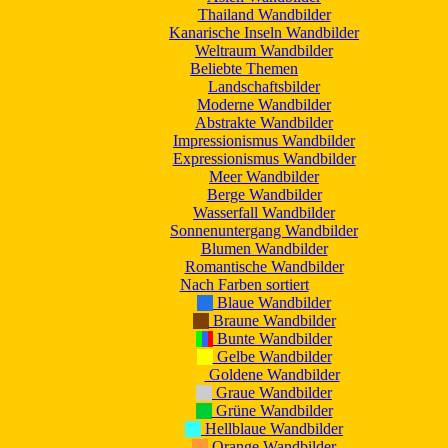
Thailand Wandbilder
Kanarische Inseln Wandbilder
Weltraum Wandbilder
Beliebte Themen
Landschaftsbilder
Moderne Wandbilder
Abstrakte Wandbilder
Impressionismus Wandbilder
Expressionismus Wandbilder
Meer Wandbilder
Berge Wandbilder
Wasserfall Wandbilder
Sonnenuntergang Wandbilder
Blumen Wandbilder
Romantische Wandbilder
Nach Farben sortiert
Blaue Wandbilder
Braune Wandbilder
Bunte Wandbilder
Gelbe Wandbilder
Goldene Wandbilder
Graue Wandbilder
Grüne Wandbilder
Hellblaue Wandbilder
Orange Wandbilder