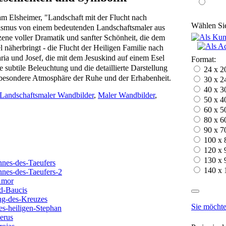
 Elsheimer, "Landschaft mit der Flucht nach
Wählen Sie
lismus von einem bedeutenden Landschaftsmaler aus
zene voller Dramatik und sanfter Schönheit, die dem
l näherbringt - die Flucht der Heiligen Familie nach
ia und Josef, die mit dem Jesuskind auf einem Esel
Format:
e subtile Beleuchtung und die detaillierte Darstellung
24 x 2
besondere Atmosphäre der Ruhe und der Erhabenheit.
30 x 2
40 x 3
Landschaftsmaler Wandbilder
,
Maler Wandbilder
,
50 x 4
60 x 5
80 x 6
90 x 7
100 x 
120 x 
130 x 
140 x 
Sie möchte