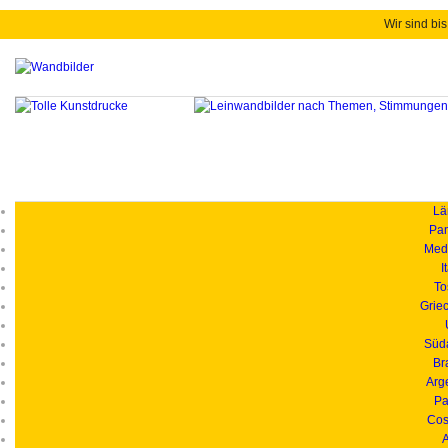
Wir sind bis
Länd
Pan
Medi
I
To
Grie
Süd
Br
Arg
Pa
Cos
A