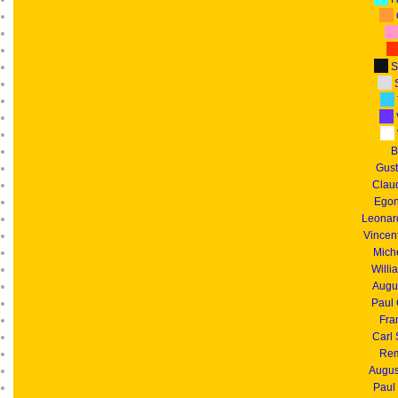
S
S
B
Gust
Clau
Egon
Leonar
Vincen
Mich
Willi
Augu
Paul
Fra
Carl
Rem
Augus
Paul