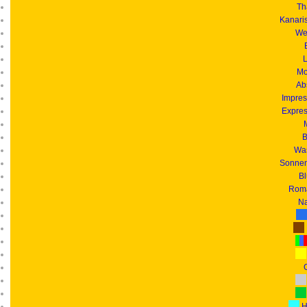
Th
Kanari
We
L
Mo
Ab
Impres
Expres
B
Was
Sonnen
B
Roma
Na
G
H