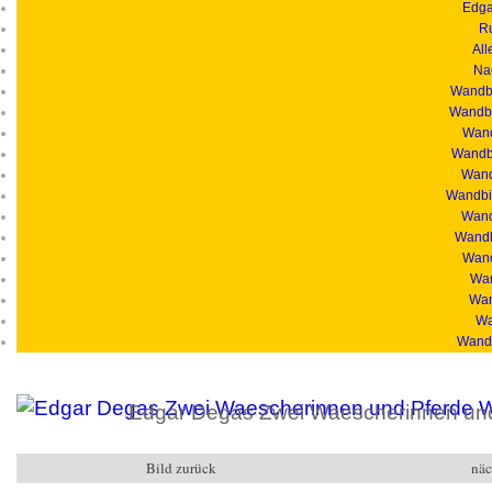
Edga
R
All
Na
Wandbi
Wandbi
Wand
Wandbi
Wandb
Wandbil
Wand
Wandb
Wand
Wan
Wan
Wa
Wandb
Edgar Degas Zwei Waescherinnen und
Bild zurück
näc