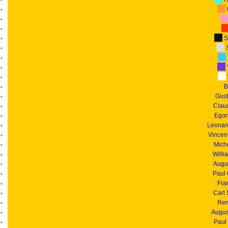
S
S
B
Gust
Clau
Egon
Leonar
Vincen
Mich
Willi
Augu
Paul
Fra
Carl
Rem
Augus
Paul