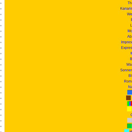
Th
Kanari
We
L
Mo
Ab
Impres
Expres
B
Was
Sonnen
B
Roma
Na
G
H