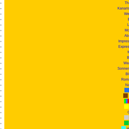
Th
Kanari
We
L
Mo
Ab
Impres
Expres
B
Was
Sonnen
B
Roma
Na
G
H