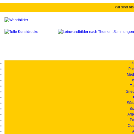
Wir sind bis
Länd
Pan
Medi
I
To
Grie
Süd
Br
Arg
Pa
Cos
A