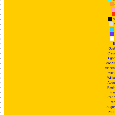
S
S
B
Gust
Clau
Egon
Leonar
Vincen
Mich
Willi
Augu
Paul
Fra
Carl
Rem
Augus
Paul