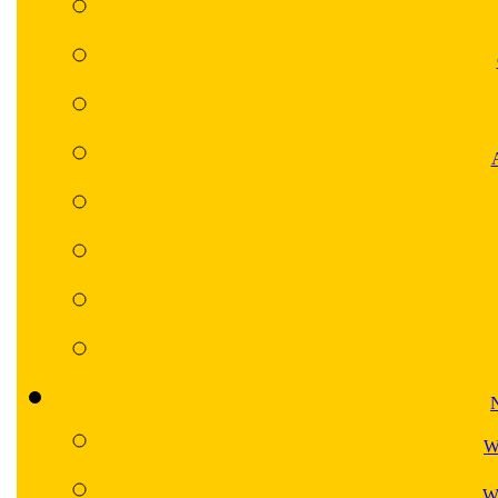
N
W
Wa