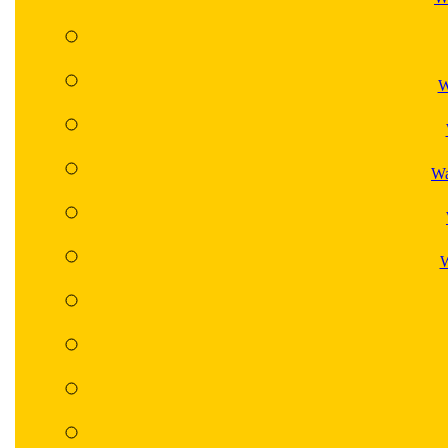
W
Wa
W