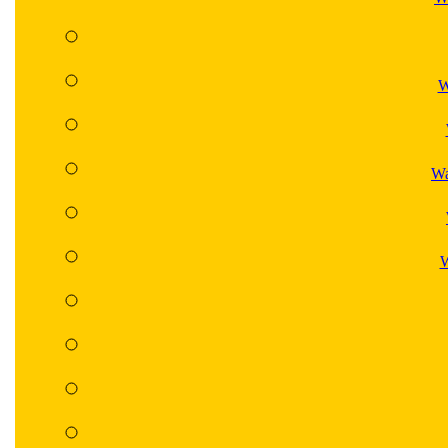
W
Wa
W