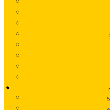
N
W
Wa