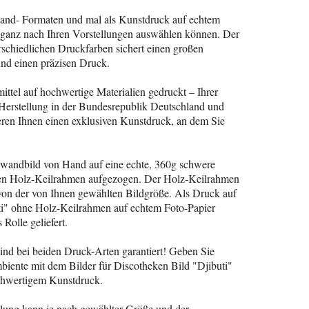
nwand- Formaten und mal als Kunstdruck auf echtem
ch ganz nach Ihren Vorstellungen auswählen können. Der
schiedlichen Druckfarben sichert einen großen
nd einen präzisen Druck.
ittel auf hochwertige Materialien gedruckt – Ihrer
 Herstellung in der Bundesrepublik Deutschland und
ieren Ihnen einen exklusiven Kunstdruck, an dem Sie
inwandbild von Hand auf eine echte, 360g schwere
nen Holz-Keilrahmen aufgezogen. Der Holz-Keilrahmen
g von der von Ihnen gewählten Bildgröße. Als Druck auf
uti" ohne Holz-Keilrahmen auf echtem Foto-Papier
 Rolle geliefert.
ind bei beiden Druck-Arten garantiert! Geben Sie
iente mit dem Bilder für Discotheken Bild "Djibuti"
ochwertigem Kunstdruck.
llung kann je nach gewählter Größe und der