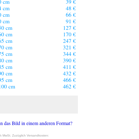
0 cm
39 €
4 cm
48 €
0 cm
66 €
0 cm
91 €
50 cm
127 €
60 cm
170 €
65 cm
247 €
70 cm
321 €
75 cm
344 €
80 cm
390 €
85 cm
411 €
90 cm
432 €
95 cm
466 €
100 cm
462 €
n das Bild in einem anderen Format?
9% MwSt. Zuzüglich Versandkosten: