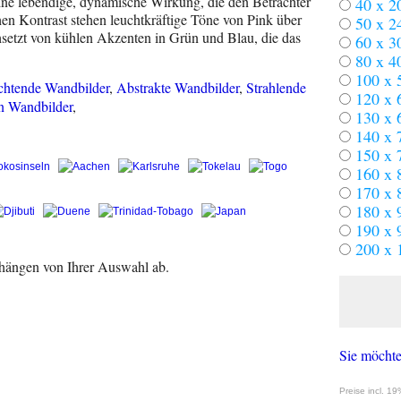
ne lebendige, dynamische Wirkung, die den Betrachter
40 x 2
hen Kontrast stehen leuchtkräftige Töne von Pink über
50 x 2
chsetzt von kühlen Akzenten in Grün und Blau, die das
60 x 3
80 x 4
100 x 
chtende Wandbilder
,
Abstrakte Wandbilder
,
Strahlende
120 x 
 Wandbilder
,
130 x 
140 x 
150 x 
160 x 
170 x 
180 x 
190 x 
200 x 
 hängen von Ihrer Auswahl ab.
Sie möchte
Preise incl. 1