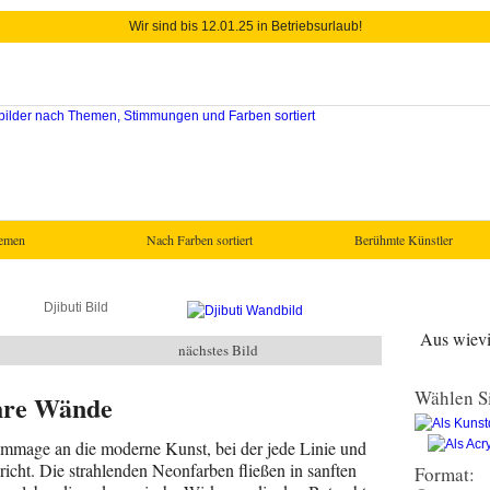
Wir sind bis 12.01.25 in Betriebsurlaub!
hemen
Nach Farben sortiert
Berühmte Künstler
Djibuti Bild
Aus wievie
nächstes Bild
Wählen Si
Ihre Wände
ommage an die moderne Kunst, bei der jede Linie und
icht. Die strahlenden Neonfarben fließen in sanften
Format: