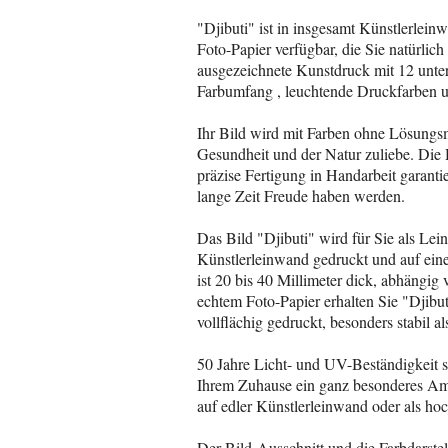
"Djibuti" ist in insgesamt Künstlerlei
Foto-Papier verfügbar, die Sie natürli
ausgezeichnete Kunstdruck mit 12 unter
Farbumfang , leuchtende Druckfarben u
Ihr Bild wird mit Farben ohne Lösungsm
Gesundheit und der Natur zuliebe. Die
präzise Fertigung in Handarbeit garant
lange Zeit Freude haben werden.
Das Bild "Djibuti" wird für Sie als Le
Künstlerleinwand gedruckt und auf ei
ist 20 bis 40 Millimeter dick, abhängi
echtem Foto-Papier erhalten Sie "Djib
vollflächig gedruckt, besonders stabil als
50 Jahre Licht- und UV-Beständigkeit s
Ihrem Zuhause ein ganz besonderes Amb
auf edler Künstlerleinwand oder als h
Der Bild-Ausschnitt und die Farbdarste