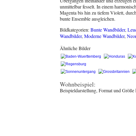
Übergängen ineinander und erzeugen ei
unmittelbar fesselt. In einem harmonisc
Magenta bis hin zu tiefem Violett, dur
bunte Ensemble ausgleichen.
Bildkategorien:
Bunte Wandbilder
,
Leu
Wandbilder
,
Moderne Wandbilder
,
Neon
Ähnliche Bilder
Wohnbeispiel:
Beispieldarstellung, Format und Größe