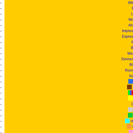
We
L
Mo
Ab
Impres
Expres
B
Was
Sonnen
B
Roma
Na
G
H