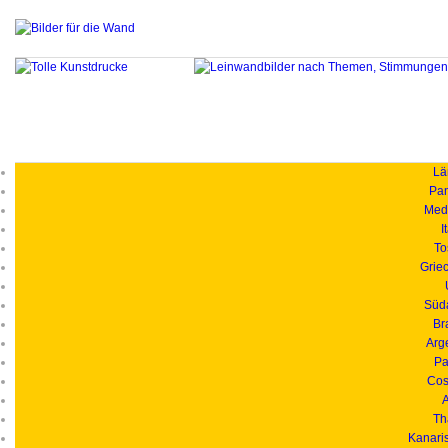
Länd
Pan
Medi
I
To
Grie
Süd
Br
Arg
Pa
Cos
A
Th
Kanari