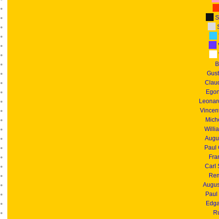
S
S
B
Gust
Clau
Egon
Leonar
Vincen
Mich
Willi
Augu
Paul
Fra
Carl
Rem
Augus
Paul
Edga
R