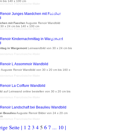
cm bis 140 x 100 cm
sionismus Französische-Maler
ab 41 €
chen mit Faecher
Auguste Renoir Wandbild
 30 x 24 cm bis 140 x 100 cm
sionismus Französische-Maler
ab 41 €
ittag in Wargemont
Leinwandbild von 30 x 24 cm bis
sionismus Französische-Maler
ab 36 €
r
Auguste Renoir Wandbild von 30 x 20 cm bis 160 x
sionismus Französische-Maler
ab 36 €
ld auf Leinwand online bestellen von 30 x 20 cm bis
sionismus Französische-Maler
ab 35 €
ei Beaulieu
Auguste Renoir Bilder von 24 x 20 cm
cm
sionismus Französische-Maler
ige Seite |
1
2
3
4
5
6
7
...
10
|