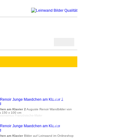
ab 36 €
hen am Klavier 2
Auguste Renoir Wandbilder von
is 150 x 100 cm
sionismus Französische-Maler
ab 41 €
hen am Klavier
Bilder auf Leinwand im Onlineshop