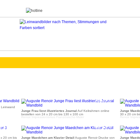
b 35 €
ab 35 €
f Leinwand
Junge Frau liest illustriertes Journal
Auf Keilrahmen online
Junge Maedc
bestellen von 24 x 20 cm bis 130 x 100 cm
30 x 20 cm b
Renoir Impressionismus Französische-Maler
Renoir Impres
b 35 €
ab 35 €
 x 20 cm bis
Junge Maedchen am Klavier Detail
Auguste Renoir Drucke von
Junge Maedc