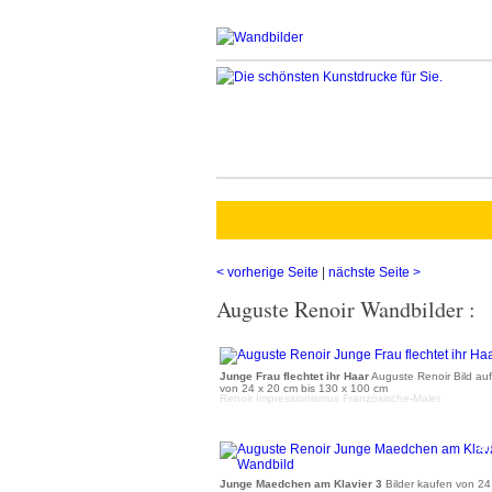
< vorherige Seite
|
nächste Seite >
Auguste Renoir Wandbilder :
a
Junge Frau flechtet ihr Haar
Auguste Renoir Bild au
von 24 x 20 cm bis 130 x 100 cm
Renoir Impressionismus Französische-Maler
a
Junge Maedchen am Klavier 3
Bilder kaufen von 24