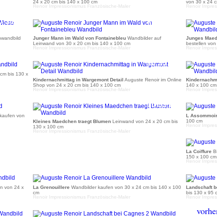
24 x 20 cm bis 140 x 100 cm
von 30 x 24 
Renoir Impressionismus Französische-Maler
Renoir Impres
b 35 €
ab 36 €
nwandbild
Junger Mann im Wald von Fontainebleu
Wandbilder auf
Junges Maed
Leinwand von 30 x 20 cm bis 140 x 100 cm
bestellen von
Renoir Impressionismus Französische-Maler
Renoir Impres
b 35 €
ab 35 €
cm bis 130 x
Kindernachmittag in Wargemont Detail
Auguste Renoir im Online
Kindernachm
Shop von 24 x 20 cm bis 140 x 100 cm
140 x 100 cm
Renoir Impressionismus Französische-Maler
Renoir Impres
b 41 €
ab 35 €
 kaufen von
L Assommoi
100 cm
Kleines Maedchen traegt Blumen
Leinwand von 24 x 20 cm bis
Renoir Impres
130 x 100 cm
Renoir Impressionismus Französische-Maler
La Coiffure
Bi
150 x 100 cm
Renoir Impres
b 35 €
ab 41 €
n von 24 x
La Grenouillere
Wandbilder kaufen von 30 x 24 cm bis 140 x 100
Landschaft b
cm
bis 130 x 95 
Renoir Impressionismus Französische-Maler
Renoir Impres
b 35 €
ab 35 €
vorher