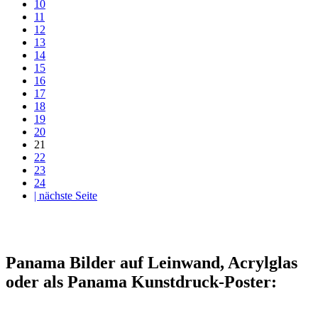
10
11
12
13
14
15
16
17
18
19
20
21
22
23
24
| nächste Seite
Panama Bilder auf Leinwand, Acrylglas
oder als Panama Kunstdruck-Poster: