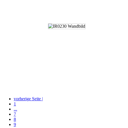
vorherige Seite |
1
...
7
8
9