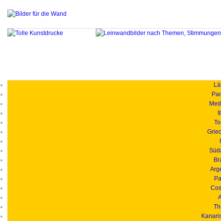
Länd
Pan
Medi
I
To
Grie
Süd
Br
Arg
Pa
Cos
A
Th
Kanari