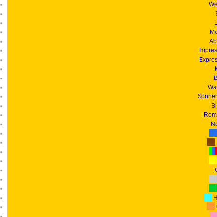
We
L
Mo
Ab
Impres
Expres
B
Was
Sonnen
B
Roma
Na
G
H