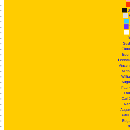
S
S
B
Gust
Clau
Egon
Leonar
Vincen
Mich
Willi
Augu
Paul
Fra
Carl
Rem
Augus
Paul
Edga
R